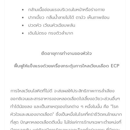
กล้ามเนื้ออ่อนแรงบริเวณใบหน้าหรือร่างกาย
ปากเบี้ยว กลืนน้ำลายไม่ได้ ตามัว เห็นภาพซ้อน
ปวดหัว เวียนหัวเฉียบพลัน
เดินไม่ตรง ทรงตัวลำบาก
ยืดอายุการทำงานของหัวใจ
ฟื้นฟูให้แข็งแรงด้วยเครื่องกระตุ้นการไหลเวียนเลือด
ECP
การไหลเวียนโลหิตที่ไม่ดี จะส่งผลให้ประสิทธิภาพการลำเลียง
ออกซิเจนและสารอาหารของหลอดเลือดไปเลี้ยงอวัยวะส่วนอื่นๆ
ทำได้น้อยลง และเป็นสาเหตุของโรคต่าง ๆ หนึ่งในนั้น คือ "โรค
หัวใจและสมองขาดเลือด" ซึ่งเป็นหนึ่งในโรคที่คร่าชีวิตคนไทยมาก
ที่สุด ปัญหาหลอดเลือดตีบนั้น ไม่ใช่แค่การรักษาเฉพาะตำแหน่งที่