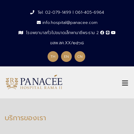
Tel: 02-079-1499 l 061-405-6964
info.hospital@panacee.com
โรงพยาบาลทั่วไปขนาดเล็กพานาซีพระราม 2
ฆสพ.สค.XX/๒๕๖๘
TH
EN
CN
บริการของเรา